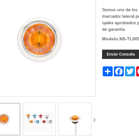
Somos uno de los 
marcador lateral 
ojales aprobados 
de garantía.
Modelo:NS-TL00
Enviar Consulta
Share
Facebo
Tw