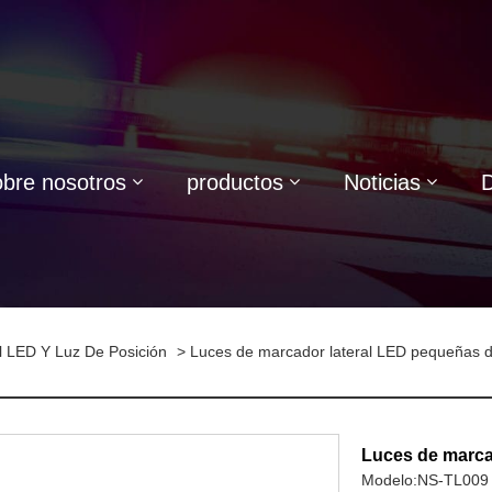
bre nosotros
productos
Noticias
l LED Y Luz De Posición
> Luces de marcador lateral LED pequeñas d
Luces de marca
Modelo:NS-TL009