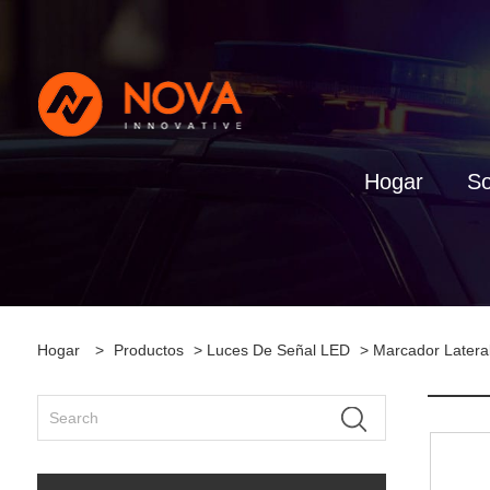
Hogar
So
Hogar
>
Productos
>
Luces De Señal LED
>
Marcador Latera