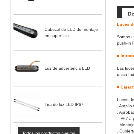
De
Luces d
Cabezal de LED de montaje
en superficie
Somos un
push-in 
■
Introd
Las luce
Luz de advertencia LED
única In
■
Caract
Luces de
Tira de luz LED IP67
. Amplio 
. Aprob
. IP67 a
. Montaj
. Cubier
Todos los productos nuevos