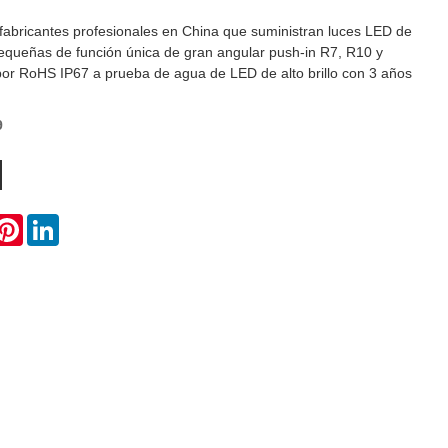
fabricantes profesionales en China que suministran luces LED de
pequeñas de función única de gran angular push-in R7, R10 y
por RoHS IP67 a prueba de agua de LED de alto brillo con 3 años
9
ok
itter
Pinterest
LinkedIn