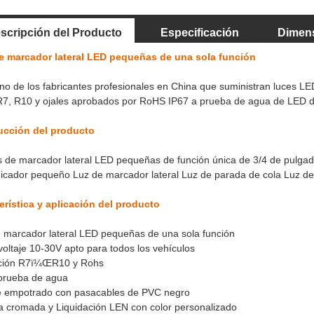
scripción del Producto
Especificación
Dimen
e marcador lateral LED pequeñas de una sola función
o de los fabricantes profesionales en China que suministran luces LE
R7, R10 y ojales aprobados por RoHS IP67 a prueba de agua de LED de 
ucción del producto
s de marcador lateral LED pequeñas de función única de 3/4 de pulgad
dicador pequeño Luz de marcador lateral Luz de parada de cola Luz de
erística y aplicación del producto
 marcador lateral LED pequeñas de una sola función
voltaje 10-30V apto para todos los vehículos
ación R7ï¼ŒR10 y Rohs
 prueba de agua
e empotrado con pasacables de PVC negro
ta cromada y Liquidación LEN con color personalizado