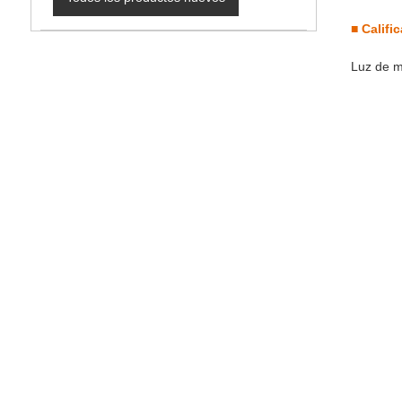
■
Califi
Luz de m