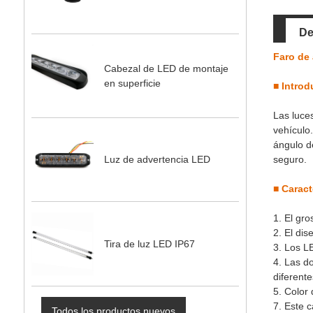
De
Faro de
Cabezal de LED de montaje
en superficie
■
Introd
Las luce
vehículo.
ángulo d
seguro.
Luz de advertencia LED
■
Caract
1. El gr
2. El di
Tira de luz LED IP67
3. Los L
4. Las d
diferente
5. Color 
7. Este 
Todos los productos nuevos