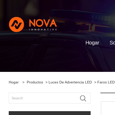
Hogar
So
Hogar
>
Productos
>
Luces De Advertencia LED
>
Faros LED